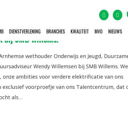
MB
DIENSTVERLENING
BRANCHES
KWALITEIT
MVO
NIEUWS
 bij SMB Willems!
 Arnhemse wethouder Onderwijs en Jeugd, Duurzam
tuursadviseur Wendy Willemsen bij SMB Willems. We
, onze ambities voor verdere elektrificatie van ons
exclusief voorproefje van ons Talentcentrum, dat 
ocht als
…