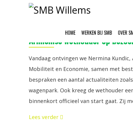
23/01/2025
HOME
WERKEN BIJ SMB
OVER S
Arnhemse wethouder op bezoek
Vandaag ontvingen we Nermina Kundic,
Mobiliteit en Economie, samen met bes
bespraken een aantal actualiteiten zoals
wagenpark. Ook kreeg de wethouder een 
binnenkort officieel van start gaat. Zij m
Lees verder