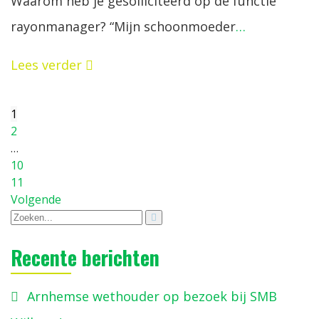
Waarom heb je gesolliciteerd op de functie
rayonmanager? “Mijn schoonmoeder
…
Lees verder
1
2
…
10
11
Volgende
Recente berichten
Arnhemse wethouder op bezoek bij SMB