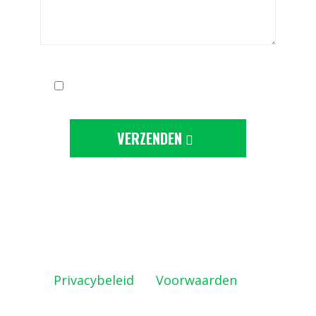
Ik ga akkoord met de
privacy-statement
VERZENDEN
Deze site wordt beschermd door
reCAPTCHA en de Google
Privacybeleid
en
Voorwaarden
zijn
geldig.