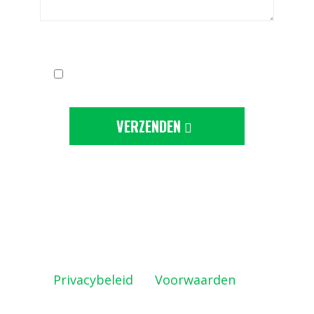
Ik ga akkoord met de
privacy-statement
VERZENDEN
Deze site wordt beschermd door
reCAPTCHA en de Google
Privacybeleid
en
Voorwaarden
zijn
geldig.