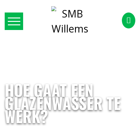
HOE GAAT EEN
GLAZENWASSER TE
WERK?