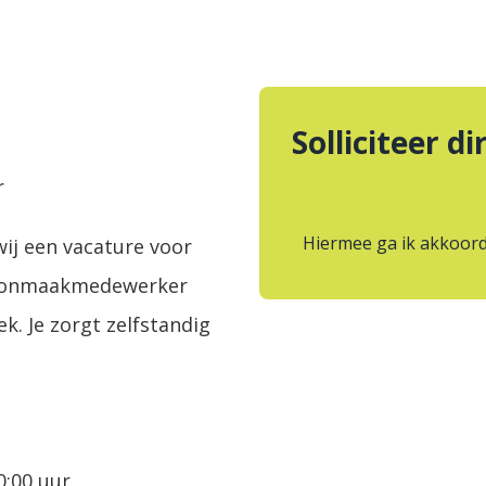
r
ij een vacature voor
choonmaakmedewerker
k. Je zorgt zelfstandig
0:00 uur