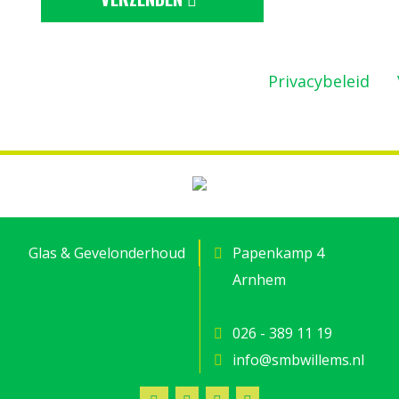
ermd door reCAPTCHA en de Google
Privacybeleid
en
Glas & Gevelonderhoud
Papenkamp 4
Arnhem
026 - 389 11 19
info@smbwillems.nl