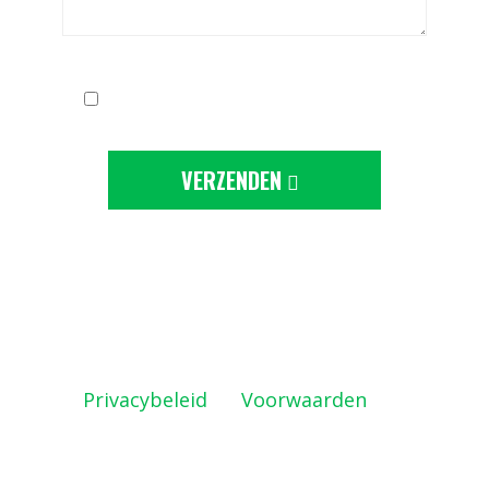
Ik ga akkoord met de
privacy-statement
VERZENDEN
Deze site wordt beschermd door
reCAPTCHA en de Google
Privacybeleid
en
Voorwaarden
zijn
geldig.