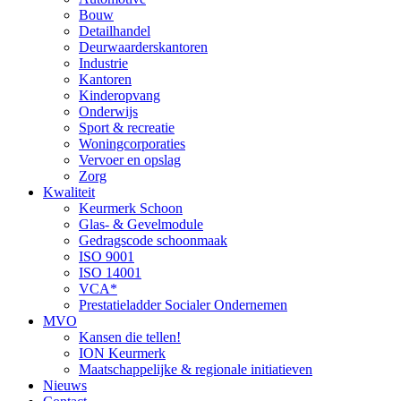
Bouw
Detailhandel
Deurwaarderskantoren
Industrie
Kantoren
Kinderopvang
Onderwijs
Sport & recreatie
Woningcorporaties
Vervoer en opslag
Zorg
Kwaliteit
Keurmerk Schoon
Glas- & Gevelmodule
Gedragscode schoonmaak
ISO 9001
ISO 14001
VCA*
Prestatieladder Socialer Ondernemen
MVO
Kansen die tellen!
ION Keurmerk
Maatschappelijke & regionale initiatieven
Nieuws