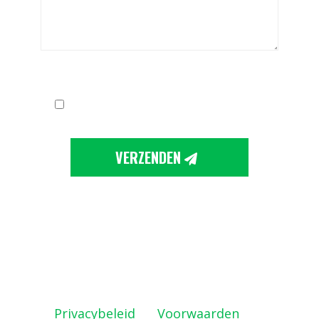
Ik ga akkoord met de
privacy-statement
VERZENDEN
Deze site wordt beschermd door
reCAPTCHA en de Google
Privacybeleid
en
Voorwaarden
zijn