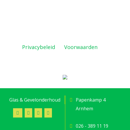
Deze site wordt beschermd door
reCAPTCHA en de Google
Privacybeleid
en
Voorwaarden
zijn
geldig.
Glas & Gevelonderhoud
Papenkamp 4
Arnhem
026 - 389 11 19