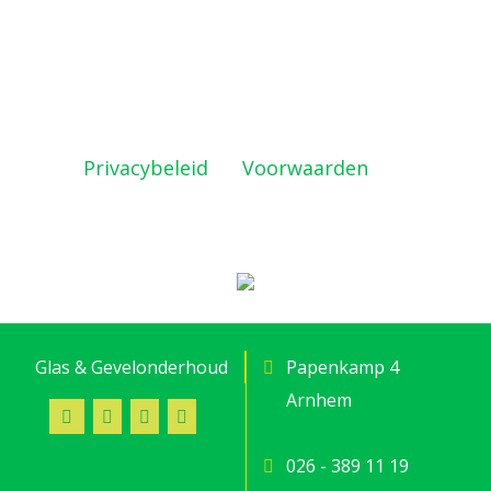
Deze site wordt beschermd door
reCAPTCHA en de Google
Privacybeleid
en
Voorwaarden
zijn
geldig.
Glas & Gevelonderhoud
Papenkamp 4
Arnhem
026 - 389 11 19