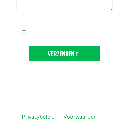
Ik ga akkoord met de
privacy-statement
VERZENDEN
Deze site wordt beschermd door
reCAPTCHA en de Google
Privacybeleid
en
Voorwaarden
zijn
geldig.