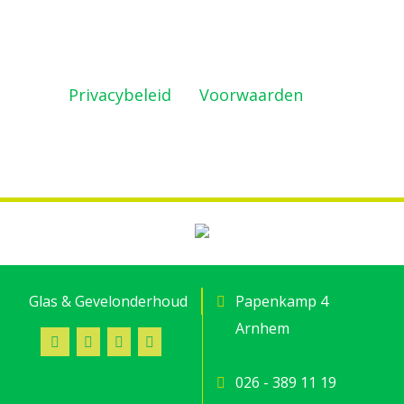
Deze site wordt beschermd door
reCAPTCHA en de Google
Privacybeleid
en
Voorwaarden
zijn
geldig.
Glas & Gevelonderhoud
Papenkamp 4
Arnhem
026 - 389 11 19