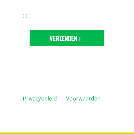
Ik ga akkoord met de
privacy-statement
VERZENDEN
Deze site wordt beschermd door
reCAPTCHA en de Google
Privacybeleid
en
Voorwaarden
zijn
geldig.