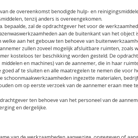
g van de overeenkomst benodigde hulp- en reinigingsmiddelen
ngsmiddelen, tenzij anders is overeengekomen.
 a. bepaalde, zal de opdrachtgever het voor de werkzaamhede
j glazenwaswerkzaamheden aan de buitenkant van het object 
n welke aan het gebouw ten behoeve van buitenwerkzaamhe
annemer zullen zoveel mogelijk afsluitbare ruimten, zoals w
emer kosteloos ter beschikking worden gesteld. De opdrach
middelen en machines) van de aannemer, die in haar ruimte
e goed af te sluiten en alle maatregelen te nemen die voor 
 de schoonmaakwerkzaamheden ingezette materialen, bedrij
ouden om op eerste verzoek van de aannemer eraan mee t
drachtgever ten behoeve van het personeel van de aannemer
erging en dergelijke.
opname van de werkzaamheden aanwezige, opgegeven of aang