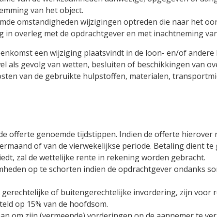
temming van het object.
genoemde omstandigheden wijzigingen optreden die naar het 
g in overleg met de opdrachtgever en met inachtneming van 
reenkomst een wijziging plaatsvindt in de loon- en/of ander
wel als gevolg van wetten, besluiten of beschikkingen van 
kosten van de gebruikte hulpstoffen, materialen, transportmi
de offerte genoemde tijdstippen. Indien de offerte hierover n
ndermaand of van de vierwekelijkse periode. Betaling dient 
edt, zal de wettelijke rente in rekening worden gebracht.
heden op te schorten indien de opdrachtgever ondanks som
 gerechtelijke of buitengerechtelijke invordering, zijn voor
teld op 15% van de hoofdsom.
taan om zijn (vermeende) vorderingen op de aannemer te ve