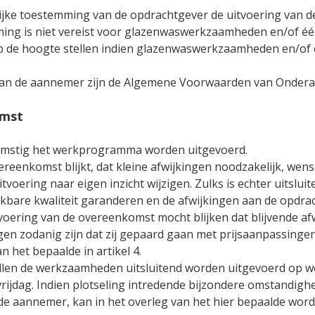
lijke toestemming van de opdrachtgever de uitvoering van d
mming is niet vereist voor glazenwaswerkzaamheden en/of 
p de hoogte stellen indien glazenwaswerkzaamheden en/of
an de aannemer zijn de Algemene Voorwaarden van Ondera
omst
mstig het werkprogramma worden uitgevoerd.
ereenkomst blijkt, dat kleine afwijkingen noodzakelijk, wens
tvoering naar eigen inzicht wijzigen. Zulks is echter uitslui
kbare kwaliteit garanderen en de afwijkingen aan de opdr
tvoering van de overeenkomst mocht blijken dat blijvende 
ingen zodanig zijn dat zij gepaard gaan met prijsaanpassinge
 het bepaalde in artikel 4.
len de werkzaamheden uitsluitend worden uitgevoerd op werk
rijdag. Indien plotseling intredende bijzondere omstandigh
de aannemer, kan in het overleg van het hier bepaalde wor